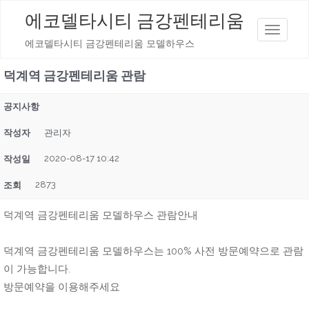
에코델타시티 금강펜테리움
T
에코델타시티 금강펜테리움 모델하우스
o
g
덕계역 금강펜테리움 관람
g
l
공지사항
e
작성자
관리자
n
a
2020-08-17 10:42
작성일
v
2873
조회
i
g
덕계역 금강펜테리움 모델하우스 관람안내
a
t
덕계역 금강펜테리움 모델하우스는 100% 사전 방문예약으로 관람
i
이 가능합니다.
o
방문예약을 이용해주세요
n